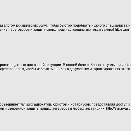
талогом юридических услуг, чтобы быстро подобрать нужного специалиста и
ение переговоров и защиту своих прав настоящим знатокам закона!
https://mi
равозащитника для вашей ситуации. В нашей базе собрана актуальная инфо
рофессионалам, чтобы избежать ошибок в документах и гарантированно отсто
объединяет лучших адвокатов, юристов и нотариусов, предоставляя доступ к
ов и уверенной защиты ваших интересов в любых инстанциях!
http://svn.rivast