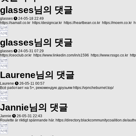
glasses님의 댓글
glasses
24-05-18 22:49
https://samall.co.kr
https:/designcar.kr
https://heartbean.co.kr
https://moem.co.kr
h
답변
삭제
glasses님의 댓글
glasses
24-05-31 07:29
https://ceoclub.or.kr
https://www.linkedin.com/in/s1596
https://www.rssgo.co.kr
htt
답변
삭제
Laurene님의 댓글
Laurene
26-05-11 00:57
Всё работает на 5+, рекомендую друзьям
https://vpncheburnet.top/
답변
삭제
Jannie님의 댓글
Jannie
26-05-31 22:43
Roulette är riktigt spännande här.
https://directory.blackcommunitycoalition.de/autho
답변
삭제