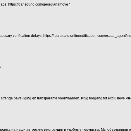
eads.
https://qarisound.com/georgianamoye7
essary verification delays.
https://realestate.onlineedification.com/estate_agent/st
/
met strenge beveiliging en transparante voorwaarden. Krijg toegang tot exclusieve 
раясь на наши авторские инструкции и удобные чек-листы. Мы объединили о