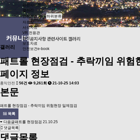
관련사이트
갤러리
안전보건공단
하위분류
자료실
서식자료
VR 전용관
커뮤니티
공지사항
관련사이트
갤러리
웹진
보도자료
갤러리
안전보건e-book
패트롤 현장점검 - 추락끼임 위험
페이지 정보
홍익안전
56건
9,261회
21-10-25 14:03
본문
패트롤 현장점검 - 추락끼임 위험현장 일제점검
목록
다음글
패트롤 현장점검
21.10.25
댓글목록
댓글목록