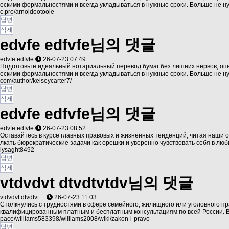
ескими формальностями и всегда укладываться в нужные сроки. Больше не 
c.pro/arnoldootoole
답변
삭제
edvfe edfvfe님의 댓글
edvfe edfvfe
26-07-23 07:49
Подготовьте идеальный нотариальный перевод бумаг без лишних нервов, опи
ескими формальностями и всегда укладываться в нужные сроки. Больше не 
com/author/kelseycarter7/
답변
삭제
edvfe edfvfe님의 댓글
edvfe edfvfe
26-07-23 08:52
Оставайтесь в курсе главных правовых и жизненных тенденций, читая наши 
лкать бюрократические задачи как орешки и уверенно чувствовать себя в л
lysaght8492
답변
삭제
vtdvdvt dtvdtvtdv님의 댓글
vtdvdvt dtvdtvt…
26-07-23 11:03
Столкнулись с трудностями в сфере семейного, жилищного или уголовного п
квалифицированным платным и бесплатным консультациям по всей России. В
pace/williams583398/williams2008/wiki/zakon-i-pravo
답변