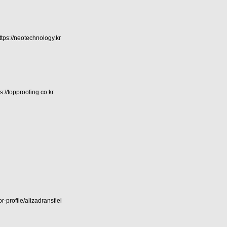
ttps://neotechnology.kr
ps://topproofing.co.kr
r-profile/alizadransfiel