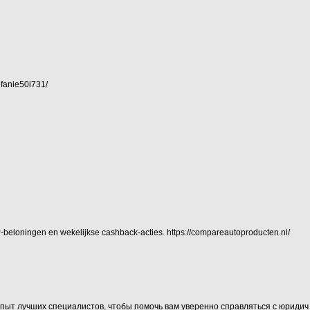
efanie50i731/
VIP-beloningen en wekelijkse cashback-acties.
https://compareautoproducten.nl/
пыт лучших специалистов, чтобы помочь вам уверенно справляться с юридич