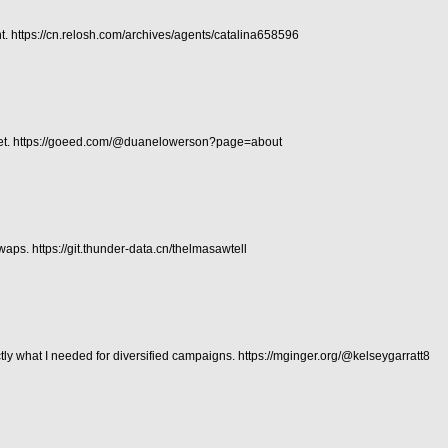
nt.
https://cn.relosh.com/archives/agents/catalina658596
et.
https://goeed.com/@duanelowerson?page=about
swaps.
https://git.thunder-data.cn/thelmasawtell
tly what I needed for diversified campaigns.
https://mginger.org/@kelseygarratt8