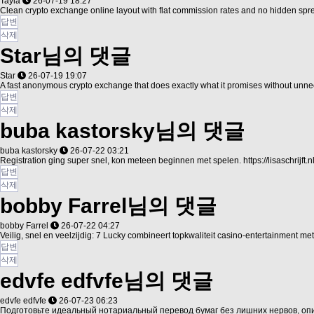
Tayla
26-07-19 18:27
Clean crypto exchange online layout with flat commission rates and no hidden spr
답변
삭제
Star님의 댓글
Star
26-07-19 19:07
A fast anonymous crypto exchange that does exactly what it promises without unnec
답변
삭제
buba kastorsky님의 댓글
buba kastorsky
26-07-22 03:21
Registration ging super snel, kon meteen beginnen met spelen.
https://lisaschrijft.nl
답변
삭제
bobby Farrel님의 댓글
bobby Farrel
26-07-22 04:27
Veilig, snel en veelzijdig: 7 Lucky combineert topkwaliteit casino-entertainment 
답변
삭제
edvfe edfvfe님의 댓글
edvfe edfvfe
26-07-23 06:23
Подготовьте идеальный нотариальный перевод бумаг без лишних нервов, опи