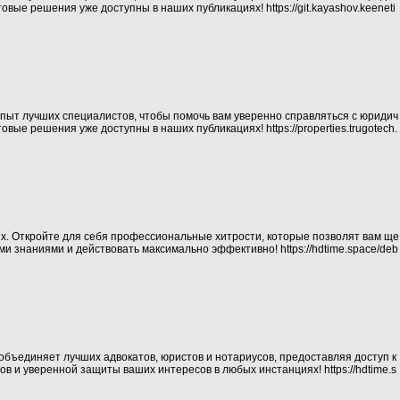
товые решения уже доступны в наших публикациях!
https://git.kayashov.keeneti
пыт лучших специалистов, чтобы помочь вам уверенно справляться с юридич
товые решения уже доступны в наших публикациях!
https://properties.trugotech.
ях. Откройте для себя профессиональные хитрости, которые позволят вам ще
ными знаниями и действовать максимально эффективно!
https://hdtime.space/deb
объединяет лучших адвокатов, юристов и нотариусов, предоставляя доступ к
ов и уверенной защиты ваших интересов в любых инстанциях!
https://hdtime.s