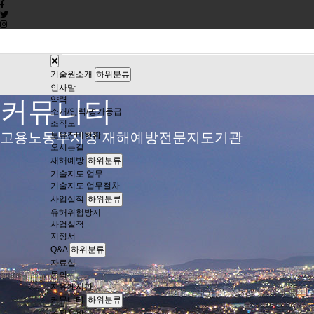
기술원소개
재해예방
사업실적
Q&A
커뮤니
기술원소개
하위분류
인사말
약력
커뮤니티
소개/인력/평가등급
조직도
고용노동부지정 재해예방전문지도기관
보유장비현황
오시는길
재해예방
하위분류
기술지도 업무
기술지도 업무절차
사업실적
하위분류
유해위험방지
사업실적
지정서
Q&A
하위분류
자료실
문의
자유게시판
커뮤니티
하위분류
공지사항