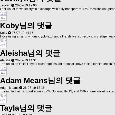
Jacklyn
26-07-19 12:00
Fast wallet-to-wallet crypto exchange with fully transparent 0.5% fees shown upfro
답변
삭제
Koby님의 댓글
Koby
26-07-19 14:16
I love using an anonymous crypto exchange that delivers directly to my ledger wall
답변
삭제
Aleisha님의 댓글
Aleisha
26-07-19 14:31
The absolute fastest crypto exchange instant protocol I have tested for stablecoin 
답변
삭제
Adam Means님의 댓글
Adam Means
26-07-19 18:16
The multi-chain support across EVM, Solana, TRON, and XRP in one toolkit is exac
답변
삭제
Tayla님의 댓글