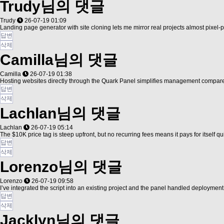
Trudy님의 댓글
Trudy
26-07-19 01:09
Landing page generator with site cloning lets me mirror real projects almost pixel-p
답변
삭제
Camilla님의 댓글
Camilla
26-07-19 01:38
Hosting websites directly through the Quark Panel simplifies management compar
답변
삭제
Lachlan님의 댓글
Lachlan
26-07-19 05:14
The $10K price tag is steep upfront, but no recurring fees means it pays for itself qu
답변
삭제
Lorenzo님의 댓글
Lorenzo
26-07-19 09:58
I’ve integrated the script into an existing project and the panel handled deployment 
답변
삭제
Jacklyn님의 댓글