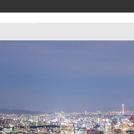
티
안전보건공단