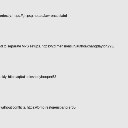
erfectly.
https://git.psg.net.au/lawrencestainf
ed to separate VPS setups.
https://2dimensions.in/author/changdayton293/
ickly.
https://q8at.link/shellyhooper53
without conflicts.
https://fomo.rest/gerispangler65