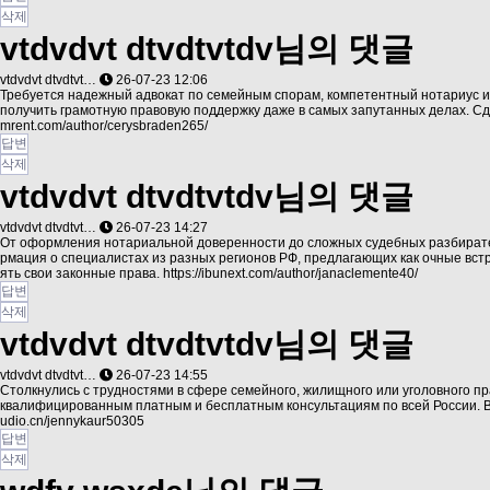
삭제
vtdvdvt dtvdtvtdv님의 댓글
vtdvdvt dtvdtvt…
26-07-23 12:06
Требуется надежный адвокат по семейным спорам, компетентный нотариус и
получить грамотную правовую поддержку даже в самых запутанных делах. С
mrent.com/author/cerysbraden265/
답변
삭제
vtdvdvt dtvdtvtdv님의 댓글
vtdvdvt dtvdtvt…
26-07-23 14:27
От оформления нотариальной доверенности до сложных судебных разбирате
рмация о специалистах из разных регионов РФ, предлагающих как очные вст
ять свои законные права.
https://ibunext.com/author/janaclemente40/
답변
삭제
vtdvdvt dtvdtvtdv님의 댓글
vtdvdvt dtvdtvt…
26-07-23 14:55
Столкнулись с трудностями в сфере семейного, жилищного или уголовного п
квалифицированным платным и бесплатным консультациям по всей России. В
udio.cn/jennykaur50305
답변
삭제